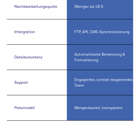
Nachbearbeitungsquote
Weniger als 1,8 %
Intergration
FTP, API, CMS-Synchronisierung
Automatisierte Benennung &
Dateikonsistenz
Formatierung
Engagiertes, schnell reagierendes
Support
Team
Preismodell
Mengenbasiert, transparent