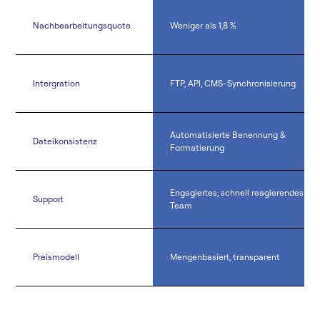
Nachbearbeitungsquote
Weniger als 1,8 %
Intergration
FTP, API, CMS-Synchronisierung
Automatisierte Benennung &
Dateikonsistenz
Formatierung
Engagiertes, schnell reagierendes
Support
Team
Preismodell
Mengenbasiert, transparent