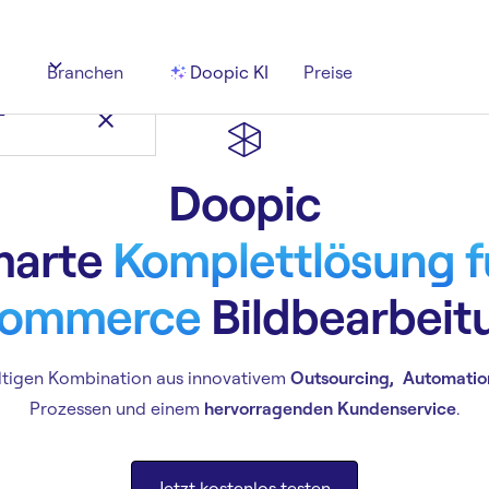
Branchen
Doopic KI
Preise
n
Doopic
marte
Komplettlösung fü
ommerce
Bildbearbeit
ltigen Kombination aus innovativem
Outsourcing, Automatio
Prozessen und einem
hervorragenden Kundenservice
.
Jetzt kostenlos testen