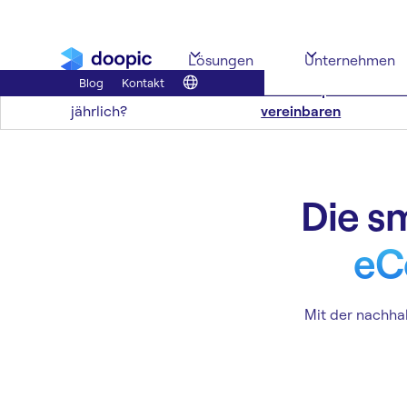
Lösungen
Unternehmen
Blog
Kontakt
Mehr als 5.000 Bilder
Jetzt Gesprächstermi
jährlich?
vereinbaren
Die s
eC
Mit der nachha