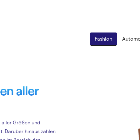
Fashion
Automo
n aller
 aller Größen und
. Darüber hinaus zählen
en im Bereich der